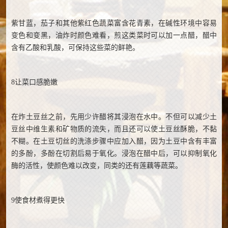
紫甘蓝，茄子和其他紫红色蔬菜富含花青素，在碱性环境中容易
变色和变黑，油炸时颜色难看，煎这类菜时可以加一点醋，醋中
含有乙酸和乳酸，可保持这些菜的鲜艳。
8让菜口感脆嫩
在炸土豆丝之前，先用少许醋将其浸泡在水中。不但可以减少土
豆丝中维生素和矿物质的流失，而且还可以使土豆丝酥脆，不黏
不糊。在土豆切丝的洗涤步骤中应加入醋，因为土豆中含有丰富
的多酚，多酚在切割后易于氧化。浸泡在醋中后，可以抑制氧化
酶的活性，使颜色难以改变，同类的还有莲藕等蔬菜。
9使食材煮得更快