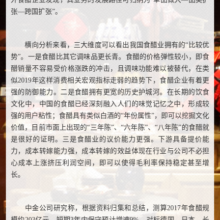
张—跨国扩张”。
横向分析来看，三大维度可以看出我国食醋业拥有的“比较优
势”。一是食醋比其它调味品更长青。食醋的价格弹性较小，即食
醋销量不容易受价格涨跌的冲击，且调味功能难以被替代，在类
似2019年这样消费相关宏观指标走弱的趋势下，食醋企业有着更
强的防御能力。二是食醋拥有更宽的历史护城河。在长期的饮食
文化中，中国的食醋已经深刻融入人们的味觉记忆之中，形成较
强的用户粘性；食醋具有类似白酒的“年份属性”，即可以挖掘文化
价值，目前市面上出现的“三年陈”、“六年陈”、“八年陈”的食醋就
是很好的证明。三是食醋业的议价能力更强。下游具备提价能
力，成本转嫁能力强，成本转嫁的效益体现在行业与公司不必担
心成本上涨挤压利润空间，即可以使得毛利率保持稳定甚至增
长。
中金公司研究称，根据资料归集和总结，测算2017年食醋规
模约203亿元，短期3年内保守预计增速9%，对标德国、日本，长