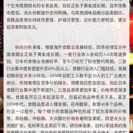
个生命周期很长的长青品类，目前正处于黄金成长期，且市场集
中度低，龙头份额提升空间明确。与其他调味品细分品类相比，
食醋品类增长持续性更强、护城河更宽、议价能力更明显，建议
投资者积极关注。
纵向分析来看，根据海外食醋业发展经验，四条规律显示中
国食醋业正处于黄金成长期。一是行业收入会经历3-4次增速换
挡。日本的食醋业发展较早，至今已经历了较完整的周期。二是
行业集中度有望提升至60%及以上。食醋行业进入门槛较低，发展
初期存在许多小作坊，1970年前职工人数不足10人的工厂占绝大
部分。但随着相互竞争与机械化，规模效应愈加突出，因此日本
食醋行业集中度不断提升。三是品类将更加丰富，价格带逐渐清
晰。食醋虽然在日本起源较早，但最初商品种类并不多。直至
1970年代，食醋品类进入爆发期，花样翻新，新增40多个品种。
在这一过程中，每个细分的食醋品种也形成了较为清晰的价格
带，高档醋、中档醋、大众醋的价格有着明显差距。四是龙头业
务圈扩张，毛利率先走高后下滑。研究味滋康、冠利2家成熟的海
外食醋企业发现，其业务的发展路径可归纳为“单品做大—品类扩