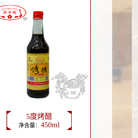
5度烤醋
450ml
净含量：