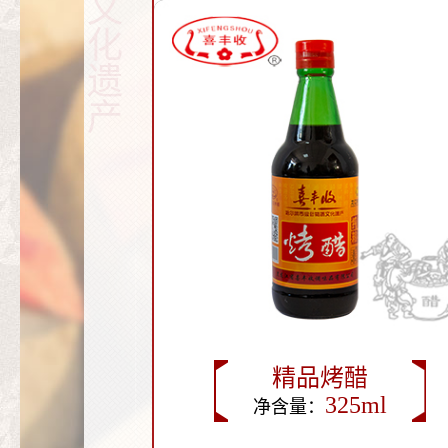
文
化
遗
产
精品烤醋
325ml
净含量：