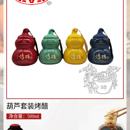
葫芦套装烤醋
净含量：500ml